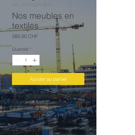
SKU : 364215376135191
Nos meubles en
textiles
Prix
285.00 CHF
Quantité
*
Ajouter au panier
Venez decouvrir nos meubles
simples et tres decoratifs pour vos
espaces repos
DÉTAILS D'ARTICLE